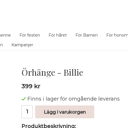
henne
För festen
För håret
För Barnen
För hono
en
Kampanjer
Örhänge - Billie
399 kr
Finns i lager för omgående leverans
Lägg i varukorgen
Produktbeskrivning: