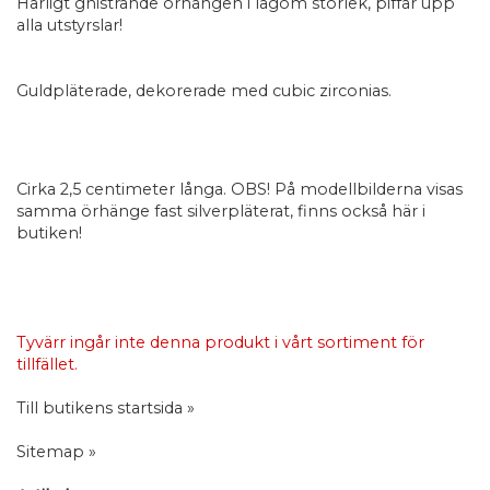
Härligt gnistrande örhängen i lagom storlek, piffar upp
alla utstyrslar!
Guldpläterade, dekorerade med cubic zirconias.
Cirka 2,5 centimeter långa. OBS! På modellbilderna visas
samma örhänge fast silverpläterat, finns också här i
butiken!
Tyvärr ingår inte denna produkt i vårt sortiment för
tillfället.
Till butikens startsida »
Sitemap »