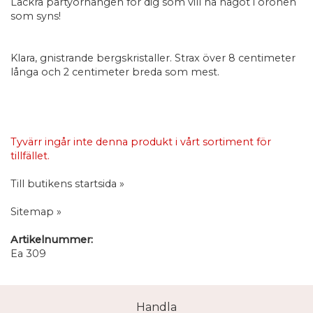
Läckra partyörhängen för dig som vill ha något i öronen
som syns!
Klara, gnistrande bergskristaller. Strax över 8 centimeter
långa och 2 centimeter breda som mest.
Tyvärr ingår inte denna produkt i vårt sortiment för
tillfället.
Till butikens startsida »
Sitemap »
Artikelnummer:
Ea 309
Handla