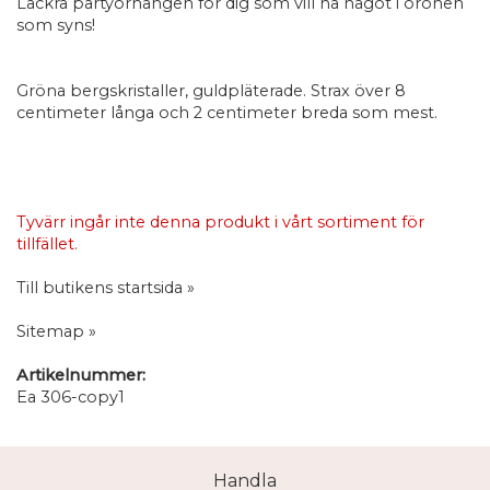
Läckra partyörhängen för dig som vill ha något i öronen
som syns!
Gröna bergskristaller, guldpläterade. Strax över 8
centimeter långa och 2 centimeter breda som mest.
Tyvärr ingår inte denna produkt i vårt sortiment för
tillfället.
Till butikens startsida »
Sitemap »
Artikelnummer:
Ea 306-copy1
Handla