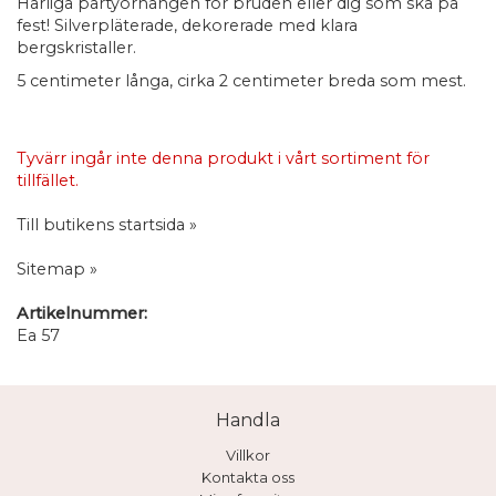
Härliga partyörhängen för bruden eller dig som ska på
fest! Silverpläterade, dekorerade med klara
bergskristaller.
5 centimeter långa, cirka 2 centimeter breda som mest.
Tyvärr ingår inte denna produkt i vårt sortiment för
tillfället.
Till butikens startsida »
Sitemap »
Artikelnummer:
Ea 57
Handla
Villkor
Kontakta oss