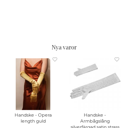
Nya varor
Handske - Opera
Handske -
length guld
Armbågslång
silverfärgad satin strass