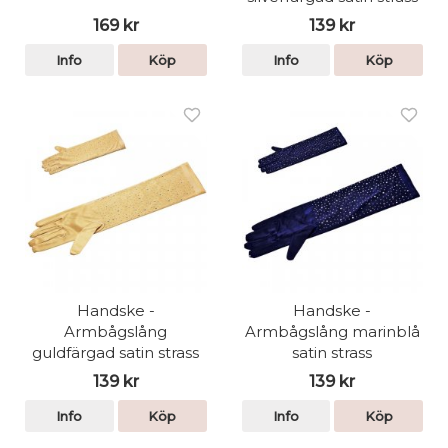
169 kr
139 kr
Info
Köp
Info
Köp
Handske -
Handske -
Armbågslång
Armbågslång marinblå
guldfärgad satin strass
satin strass
139 kr
139 kr
Info
Köp
Info
Köp