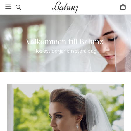
Välkommen till Balunz!
Hos oss börjar din stora dag!