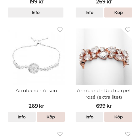
199 kr
269 kr
Info
Info
Köp
Armband - Alison
Armband - Red carpet
rosé (extra litet)
269 kr
699 kr
Info
Köp
Info
Köp