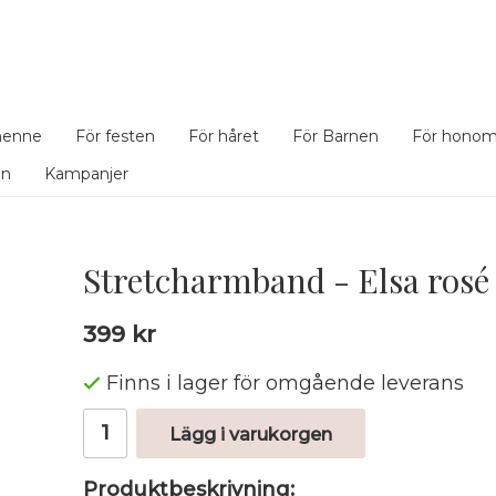
henne
För festen
För håret
För Barnen
För hono
en
Kampanjer
Stretcharmband - Elsa rosé
399 kr
Finns i lager för omgående leverans
Lägg i varukorgen
Produktbeskrivning: