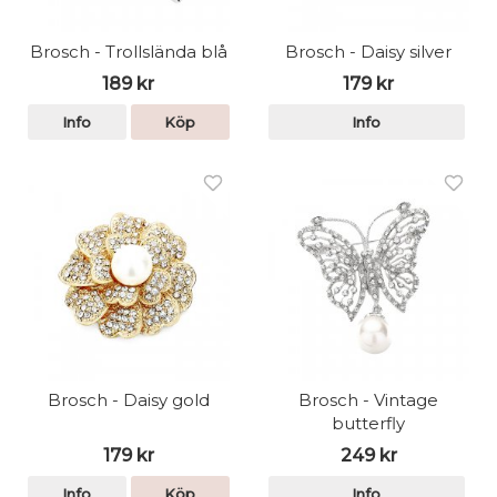
Brosch - Trollslända blå
Brosch - Daisy silver
189 kr
179 kr
Info
Köp
Info
Brosch - Daisy gold
Brosch - Vintage
butterfly
179 kr
249 kr
Info
Köp
Info