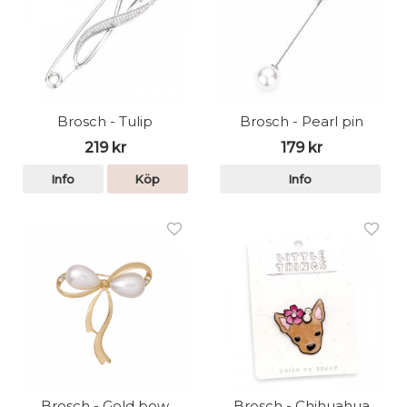
Brosch - Tulip
Brosch - Pearl pin
219 kr
179 kr
Info
Köp
Info
Brosch - Gold bow
Brosch - Chihuahua