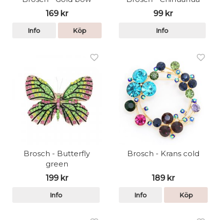
169 kr
99 kr
Info
Köp
Info
Brosch - Butterfly
Brosch - Krans cold
green
199 kr
189 kr
Info
Info
Köp