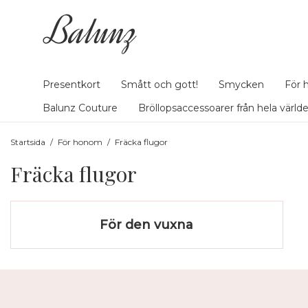
Presentkort
Smått och gott!
Smycken
För 
Balunz Couture
Bröllopsaccessoarer från hela värld
Startsida
/
För honom
/
Fräcka flugor
Fräcka flugor
För den vuxna