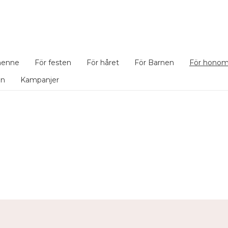
henne
För festen
För håret
För Barnen
För hono
en
Kampanjer