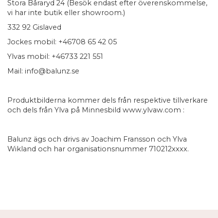
Stora Båraryd 24 (Besök endast efter överenskommelse,
vi har inte butik eller showroom.)
332 92 Gislaved
Jockes mobil: +46708 65 42 05
Ylvas mobil: +46733 221 551
Mail:
info@balunz.se
Produktbilderna kommer dels från respektive tillverkare
och dels från Ylva på Minnesbild
www.ylvaw.com
:
Balunz ägs och drivs av Joachim Fransson och Ylva
Wikland och har organisationsnummer 710212xxxx.