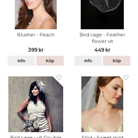
Blusher - Peach
Bird cage - Feather
flower vit
399 kr
449 kr
Info
Köp
Info
Köp
Bird cage - vit Double
Slöja - Sweet gold