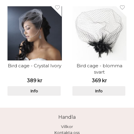
Bird cage - Crystal Ivory
Bird cage - blomma
svart
389 kr
369 kr
Info
Info
Handla
Villkor
Kontakta oss