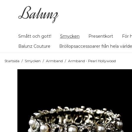
Smått och gott!
Smycken
Presentkort
För 
Balunz Couture
Bröllopsaccessoarer från hela värld
Startsida
/
Smycken
/
Armband
/
Armband - Pearl Hollywood