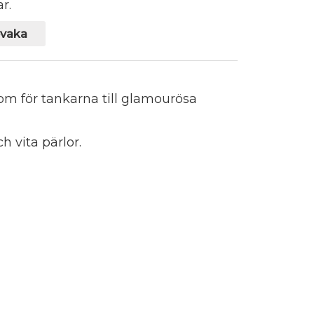
r.
vaka
om för tankarna till glamourösa
h vita pärlor.