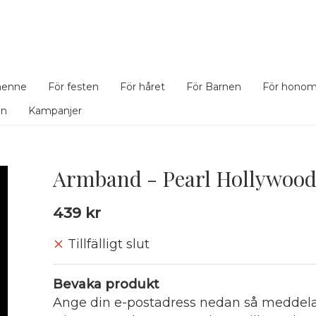
henne
För festen
För håret
För Barnen
För hono
en
Kampanjer
Armband - Pearl Hollywoo
439 kr
Tillfälligt slut
Bevaka produkt
Ange din e-postadress nedan så meddelar 