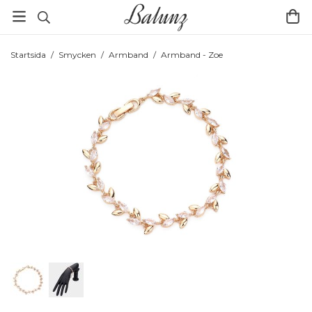
Startsida
/
Smycken
/
Armband
/
Armband - Zoe