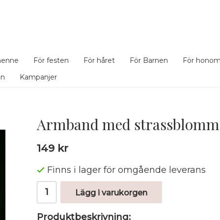
henne
För festen
För håret
För Barnen
För hono
en
Kampanjer
Armband med strassblomm
149 kr
Finns i lager för omgående leverans
Lägg i varukorgen
Produktbeskrivning: