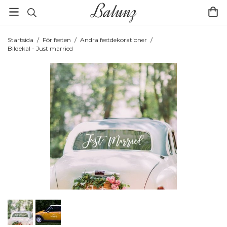
Startsida
/
För festen
/
Andra festdekorationer
/
Bildekal - Just married