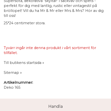
Supersöta, dekorativa "skyltar" i säckväv och spets -
perfekt för dig med lantlig, rustic eller vintagestil på
bröllopet! Vill du ha Mr & Mr eller Mrs & Mrs? Hör av dig
till oss!
25*24 centimeter stora.
Tyvärr ingår inte denna produkt i vårt sortiment för
tillfället.
Till butikens startsida »
Sitemap »
Artikelnummer:
Deko 165
Handla