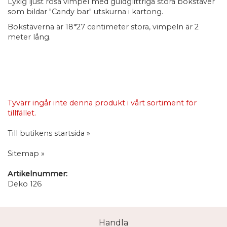
Lyxig ljust rosa vimpel med guldglittriga stora bokstäver
som bildar "Candy bar" utskurna i kartong.
Bokstäverna är 18*27 centimeter stora, vimpeln är 2
meter lång.
Tyvärr ingår inte denna produkt i vårt sortiment för
tillfället.
Till butikens startsida »
Sitemap »
Artikelnummer:
Deko 126
Handla