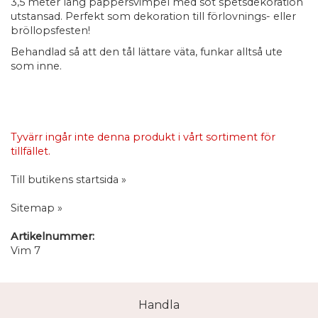
3,5 meter lång pappersvimpel med söt spetsdekoration
utstansad. Perfekt som dekoration till förlovnings- eller
bröllopsfesten!
Behandlad så att den tål lättare väta, funkar alltså ute
som inne.
Tyvärr ingår inte denna produkt i vårt sortiment för
tillfället.
Till butikens startsida »
Sitemap »
Artikelnummer:
Vim 7
Handla