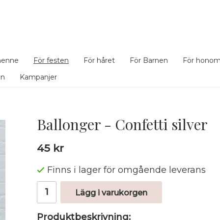
henne
För festen
För håret
För Barnen
För hono
en
Kampanjer
Ballonger - Confetti silver
45 kr
Finns i lager för omgående leverans
Lägg i varukorgen
Produktbeskrivning: