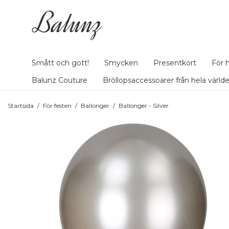
Smått och gott!
Smycken
Presentkort
För 
Balunz Couture
Bröllopsaccessoarer från hela värld
Startsida
/
För festen
/
Ballonger
/
Ballonger - Silver