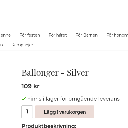
henne
För festen
För håret
För Barnen
För hono
en
Kampanjer
Ballonger - Silver
109 kr
Finns i lager för omgående leverans
Lägg i varukorgen
Produktbeskrivning: