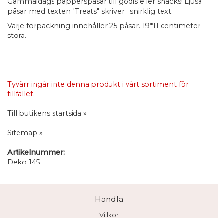
Gammaldags papperspåsar till godis eller snacks! Ljusa
påsar med texten "Treats" skriver i snirklig text.
Varje förpackning innehåller 25 påsar. 19*11 centimeter
stora.
Tyvärr ingår inte denna produkt i vårt sortiment för
tillfället.
Till butikens startsida »
Sitemap »
Artikelnummer:
Deko 145
Handla
Villkor