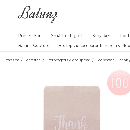
Presentkort
Smått och gott!
Smycken
För 
Balunz Couture
Bröllopsaccessoarer från hela värld
Startsida
/
För festen
/
Bröllopsgodis & godispåsar
/
Godispåsar - Thank y