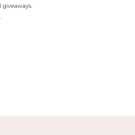
ll giveaways.
.