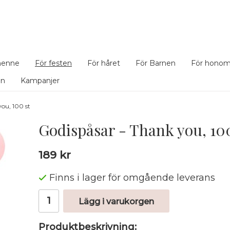
henne
För festen
För håret
För Barnen
För hono
en
Kampanjer
ou, 100 st
Godispåsar - Thank you, 100
189 kr
Finns i lager för omgående leverans
Lägg i varukorgen
Produktbeskrivning: