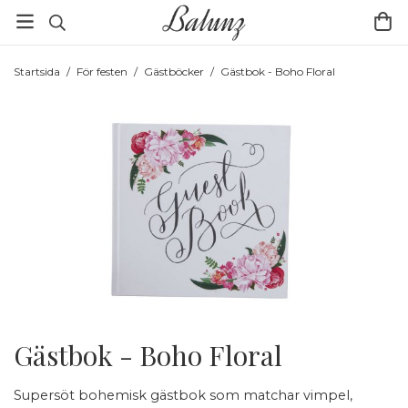
Startsida
/
För festen
/
Gästböcker
/
Gästbok - Boho Floral
Gästbok - Boho Floral
Supersöt bohemisk gästbok som matchar vimpel,