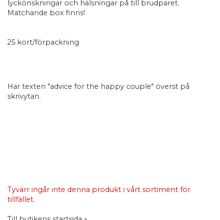
lyckönskningar och hälsningar på till brudparet.
Matchande box finns!
25 kort/förpackning
Har texten "advice for the happy couple" överst på
skrivytan.
Tyvärr ingår inte denna produkt i vårt sortiment för
tillfället.
Till butikens startsida »