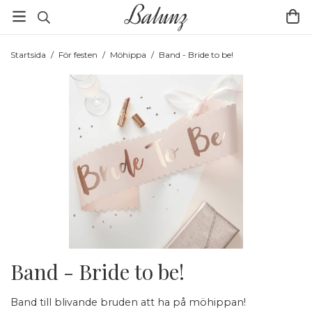
Startsida
/
För festen
/
Möhippa
/
Band - Bride to be!
Band - Bride to be!
Band till blivande bruden att ha på möhippan!