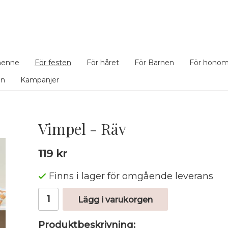
henne
För festen
För håret
För Barnen
För hono
en
Kampanjer
Vimpel - Räv
119 kr
Finns i lager för omgående leverans
Lägg i varukorgen
Produktbeskrivning: