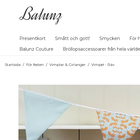
Presentkort
Smått och gott!
Smycken
För 
Balunz Couture
Bröllopsaccessoarer från hela värld
Startsida
/
För festen
/
Vimplar & Girlanger
/
Vimpel - Räv