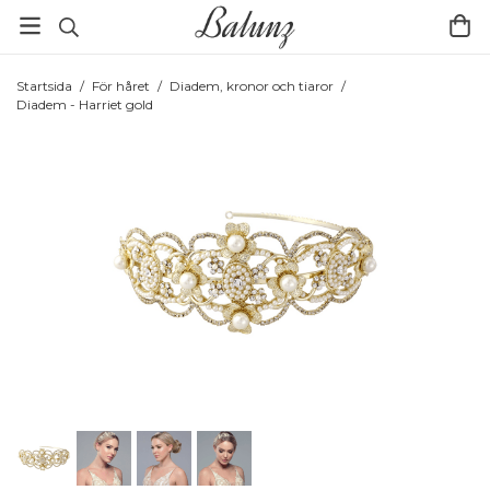
Startsida
/
För håret
/
Diadem, kronor och tiaror
/
Diadem - Harriet gold