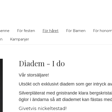
henne
För festen
För håret
För Barnen
För hono
en
Kampanjer
Diadem - I do
Vår storsäljare!
Utsökt och exklusivt diadem som ger intryck av 
Silverpläterat med gnistrande klara bergskristal
öglor i ändarna så att diademet kan fästas me
Givetvis nickeltestad!