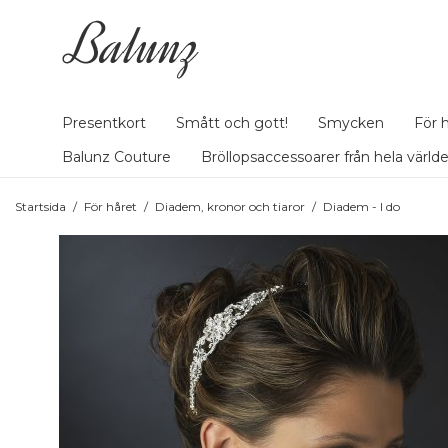
Presentkort
Smått och gott!
Smycken
För 
Balunz Couture
Bröllopsaccessoarer från hela värld
Startsida
/
För håret
/
Diadem, kronor och tiaror
/
Diadem - I do