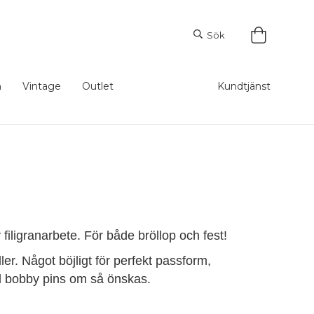
Sök
m
Vintage
Outlet
Kundtjänst
filigranarbete. För både bröllop och fest!
ler. Något böjligt för perfekt passform,
d bobby pins om så önskas.