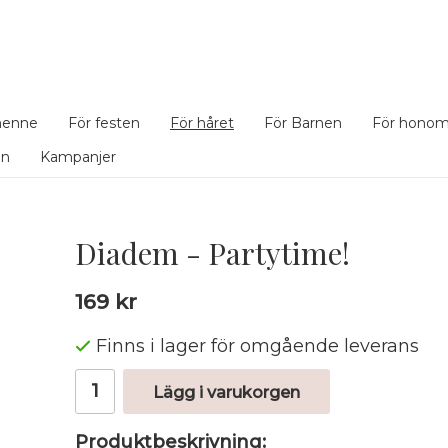
henne
För festen
För håret
För Barnen
För hono
en
Kampanjer
Diadem - Partytime!
169 kr
Finns i lager för omgående leverans
Lägg i varukorgen
Produktbeskrivning: