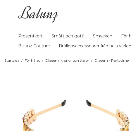
Presentkort
Smått och gott!
Smycken
För 
Balunz Couture
Bröllopsaccessoarer från hela värld
Startsida
/
För håret
/
Diadem, kronor och tiaror
/
Diadem - Partytime!