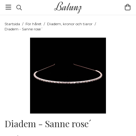
Startsida
/
För håret
/
Diadem, kronor och tiaror
/
Diadem - Sanne rose´
Diadem - Sanne rose´