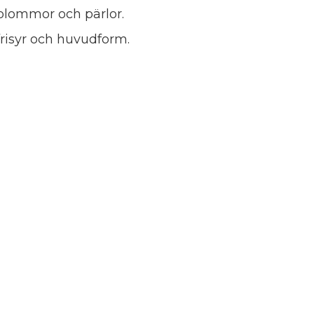
blommor och pärlor.
 frisyr och huvudform.