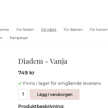
henne
För festen
För håret
För Barnen
För hono
en
Kampanjer
Diadem - Vanja
749 kr
Finns i lager för omgående leverans
Lägg i varukorgen
Produktbeskrivning: