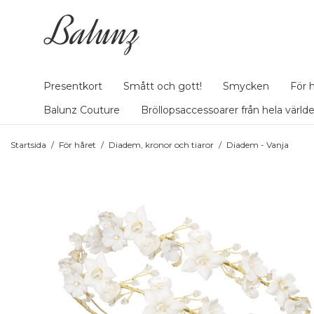
Presentkort
Smått och gott!
Smycken
För 
Balunz Couture
Bröllopsaccessoarer från hela värld
Startsida
/
För håret
/
Diadem, kronor och tiaror
/
Diadem - Vanja