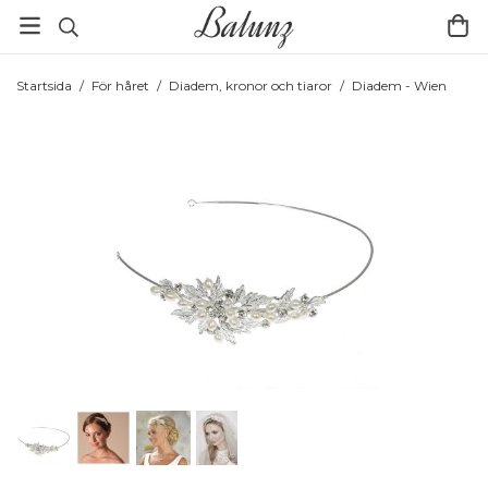
Startsida
/
För håret
/
Diadem, kronor och tiaror
/
Diadem - Wien