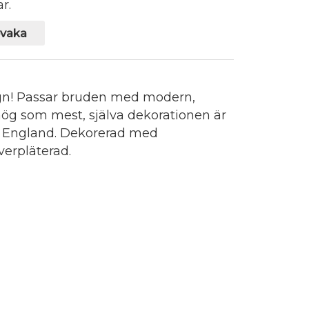
r.
vaka
esign! Passar bruden med modern,
r hög som mest, själva dekorationen är
ån England. Dekorerad med
lverpläterad.