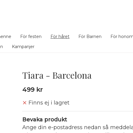
henne
För festen
För håret
För Barnen
För hono
en
Kampanjer
Tiara - Barcelona
499 kr
Finns ej i lagret
Bevaka produkt
Ange din e-postadress nedan så meddelar 