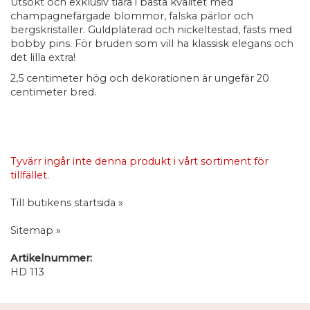
Utsökt och exklusiv tiara i bästa kvalitet med
champagnefärgade blommor, falska pärlor och
bergskristaller. Guldpläterad och nickeltestad, fästs med
bobby pins. För bruden som vill ha klassisk elegans och
det lilla extra!
2,5 centimeter hög och dekorationen är ungefär 20
centimeter bred.
Tyvärr ingår inte denna produkt i vårt sortiment för
tillfället.
Till butikens startsida »
Sitemap »
Artikelnummer:
HD 113