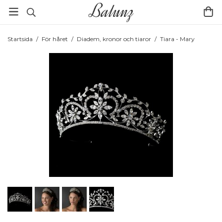
Startsida
/
För håret
/
Diadem, kronor och tiaror
/
Tiara - Mary