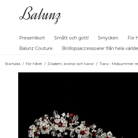
Presentkort
Smått och gott!
Smycken
För 
Balunz Couture
Bröllopsaccessoarer från hela värld
Startsida
/
För håret
/
Diadem, kronor och tiaror
/
Tiara - Midsummer r