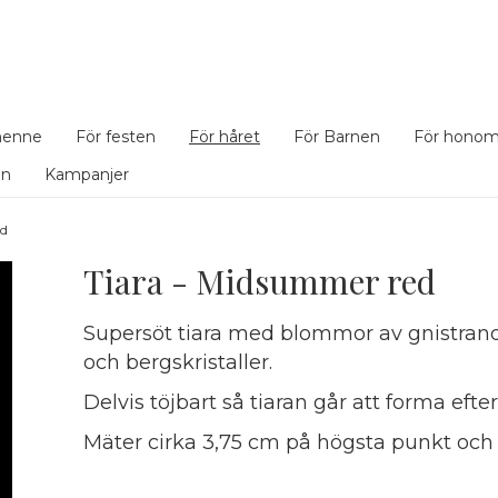
henne
För festen
För håret
För Barnen
För hono
en
Kampanjer
ed
Tiara - Midsummer red
Supersöt tiara med blommor av gnistrande
och bergskristaller.
Delvis töjbart så tiaran går att forma efte
Mäter cirka 3,75 cm på högsta punkt och 