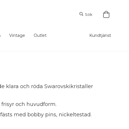
Sök
m
Vintage
Outlet
Kundtjänst
 klara och röda Swarovskikristaller
r frisyr och huvudform.
fästs med bobby pins, nickeltestad.