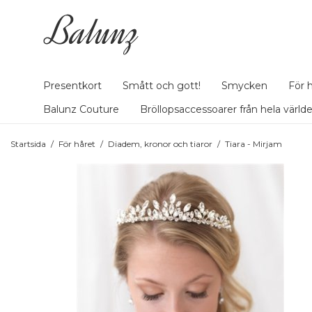
Presentkort
Smått och gott!
Smycken
För 
Balunz Couture
Bröllopsaccessoarer från hela värld
Startsida
/
För håret
/
Diadem, kronor och tiaror
/
Tiara - Mirjam