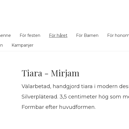
henne
För festen
För håret
För Barnen
För hono
en
Kampanjer
Tiara - Mirjam
Välarbetad, handgjord tiara i modern des
Silverpläterad. 3,5 centimeter hög som m
Formbar efter huvudformen.