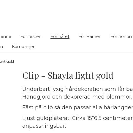
henne
För festen
För håret
För Barnen
För hono
en
Kampanjer
ight gold
Clip - Shayla light gold
Underbart lyxig hårdekoration som får bal- 
Handgjord och dekorerad med blommor, löv
Fäst på clip så den passar alla hårlängde
Ljust guldpläterat. Cirka 15*6,5 centimete
anpassningsbar.