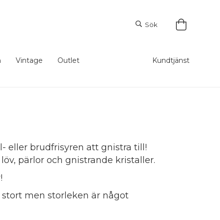
Sök
m
Vintage
Outlet
Kundtjänst
eller brudfrisyren att gnistra till!
, pärlor och gnistrande kristaller.
r!
r stort men storleken är något