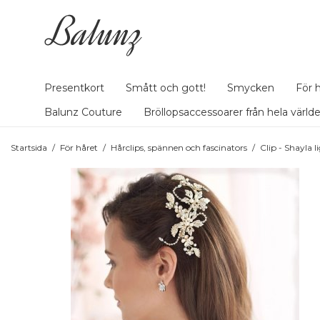
Presentkort
Smått och gott!
Smycken
För 
Balunz Couture
Bröllopsaccessoarer från hela värld
Startsida
/
För håret
/
Hårclips, spännen och fascinators
/
Clip - Shayla l