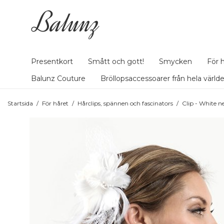
Presentkort
Smått och gott!
Smycken
För 
Balunz Couture
Bröllopsaccessoarer från hela värld
Startsida
/
För håret
/
Hårclips, spännen och fascinators
/
Clip - White n