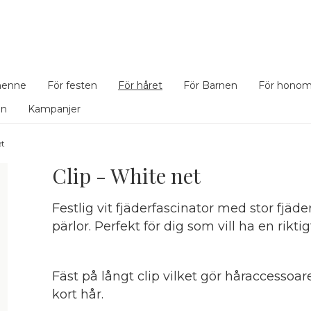
henne
För festen
För håret
För Barnen
För hono
en
Kampanjer
et
Clip - White net
Festlig vit fjäderfascinator med stor fjä
pärlor. Perfekt för dig som vill ha en rik
Fäst på långt clip vilket gör håraccessoa
kort hår.