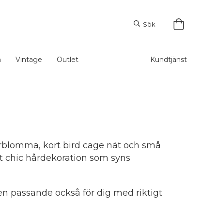
Sök
m
Vintage
Outlet
Kundtjänst
derblomma, kort bird cage nät och små
tigt chic hårdekoration som syns
ren passande också för dig med riktigt