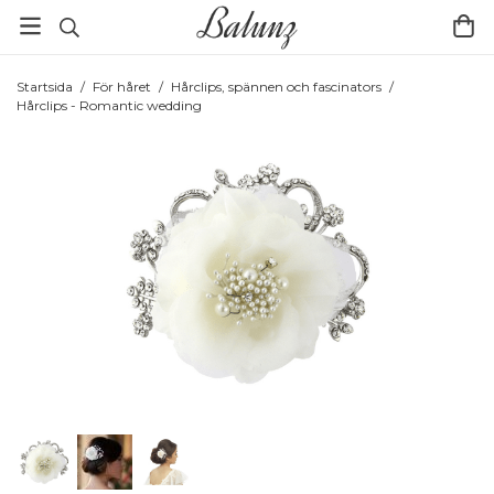
Startsida
/
För håret
/
Hårclips, spännen och fascinators
/
Hårclips - Romantic wedding