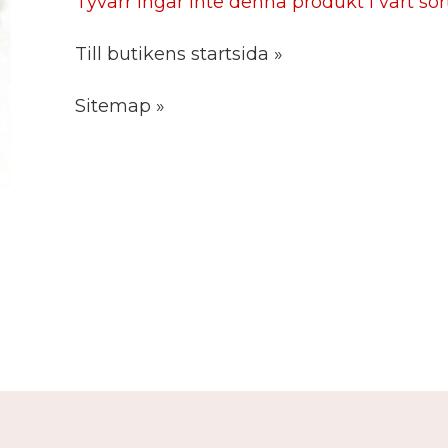
Tyvärr ingår inte denna produkt i vårt sorti
Till butikens startsida »
Sitemap »