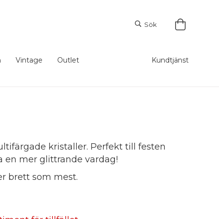
Sök
m
Vintage
Outlet
Kundtjänst
färgade kristaller. Perfekt till festen
 ha en mer glittrande vardag!
er brett som mest.