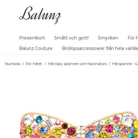
Presentkort
Smått och gott!
Smycken
För 
Balunz Couture
Bröllopsaccessoarer från hela värld
Startsida
/
För håret
/
Hårclips, spännen och fascinators
/
Hårspänne - 