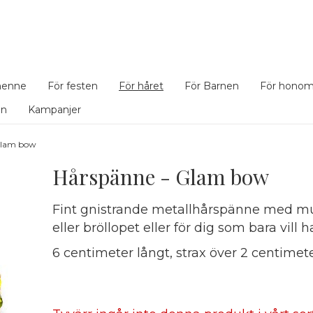
henne
För festen
För håret
För Barnen
För hono
en
Kampanjer
Glam bow
Hårspänne - Glam bow
Fint gnistrande metallhårspänne med multi
eller bröllopet eller för dig som bara vill
6 centimeter långt, strax över 2 centimet