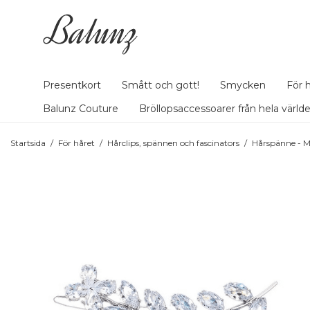
Presentkort
Smått och gott!
Smycken
För 
Balunz Couture
Bröllopsaccessoarer från hela värld
Startsida
/
För håret
/
Hårclips, spännen och fascinators
/
Hårspänne - Ma