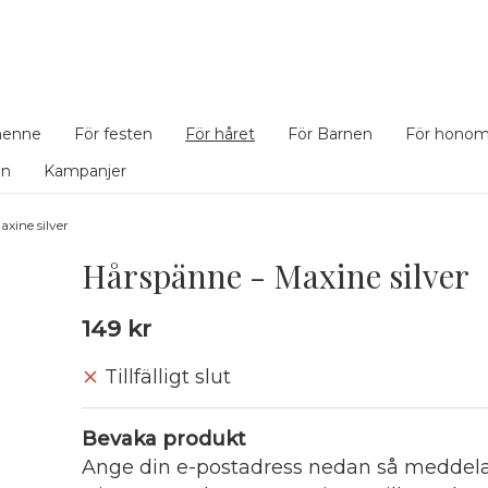
henne
För festen
För håret
För Barnen
För hono
en
Kampanjer
xine silver
Hårspänne - Maxine silver
149 kr
Tillfälligt slut
Bevaka produkt
Ange din e-postadress nedan så meddelar 