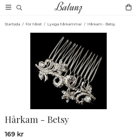
Startsida
/
För håret
/
Lyxiga hårkammar
/
Hårkam - Betsy
Hårkam - Betsy
169 kr