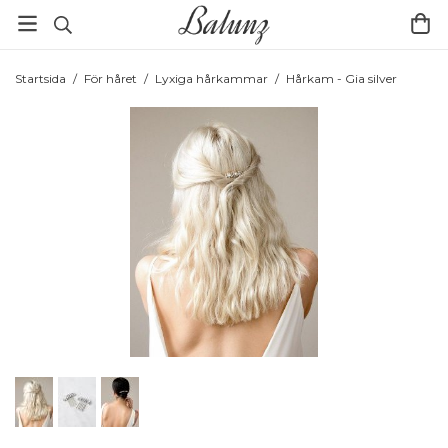
Startsida
/
För håret
/
Lyxiga hårkammar
/
Hårkam - Gia silver