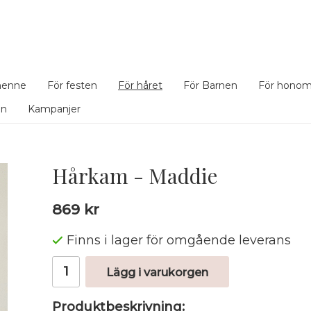
henne
För festen
För håret
För Barnen
För hono
en
Kampanjer
Hårkam - Maddie
869 kr
Finns i lager för omgående leverans
Lägg i varukorgen
Produktbeskrivning: