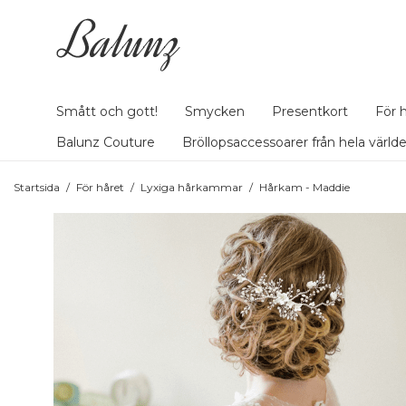
Smått och gott!
Smycken
Presentkort
För 
Balunz Couture
Bröllopsaccessoarer från hela värld
Startsida
/
För håret
/
Lyxiga hårkammar
/
Hårkam - Maddie