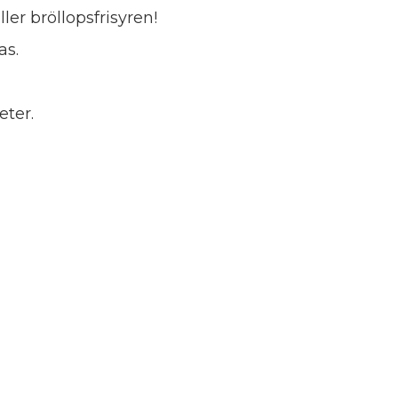
ller bröllopsfrisyren!
as.
eter.