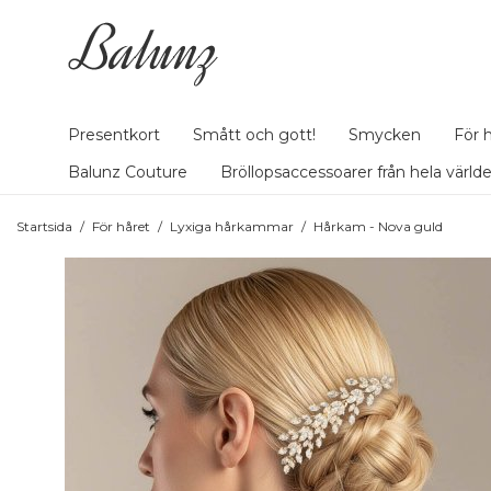
Presentkort
Smått och gott!
Smycken
För 
Balunz Couture
Bröllopsaccessoarer från hela värld
Startsida
/
För håret
/
Lyxiga hårkammar
/
Hårkam - Nova guld