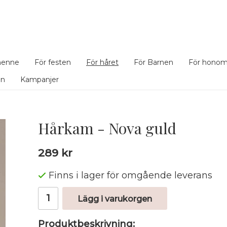
henne
För festen
För håret
För Barnen
För hono
en
Kampanjer
Hårkam - Nova guld
289 kr
Finns i lager för omgående leverans
Lägg i varukorgen
Produktbeskrivning: