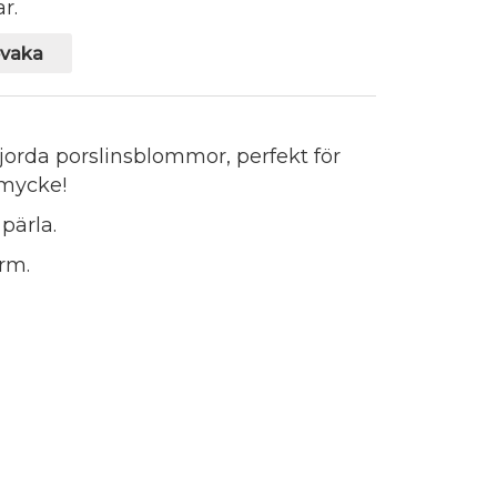
r.
vaka
orda porslinsblommor, perfekt för
smycke!
pärla.
orm.