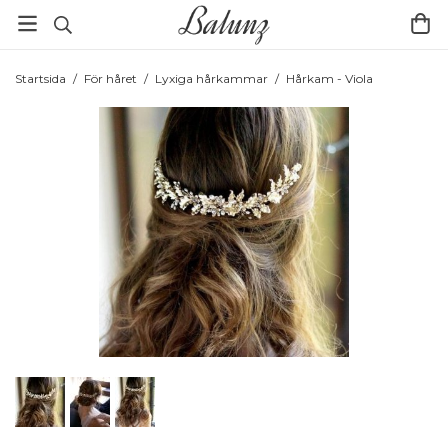
Startsida
/
För håret
/
Lyxiga hårkammar
/
Hårkam - Viola