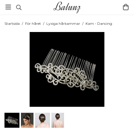
Startsida
/
För håret
/
Lyxiga hårkammar
/
Kam - Dancing